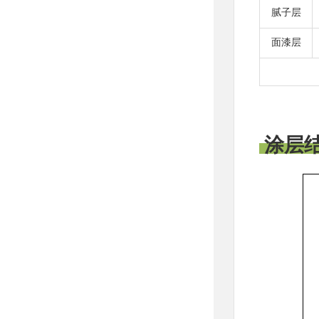
腻子层
面漆层
涂层